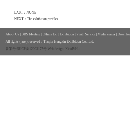
LAST：NONE
NEXT：The exhibition profiles
About Us
|
BBS Meeting
|
Others Ex.
|
Exhibition
|
Visit
|
Service
|
Media center
|
Downloa
All rights ( are ) reserved：
Tianjin Hengxin Exhibition Co., Ltd.
备案号:津ICP备12003177号
Web design: XiaoBiHu